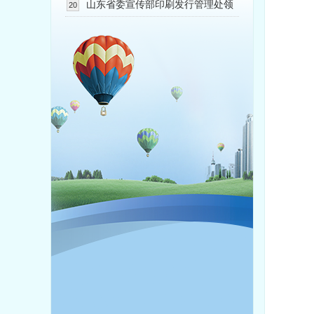
和优秀团干部受到表彰
山东省委宣传部印刷发行管理处领
20
导莅临临沂新华调研指导