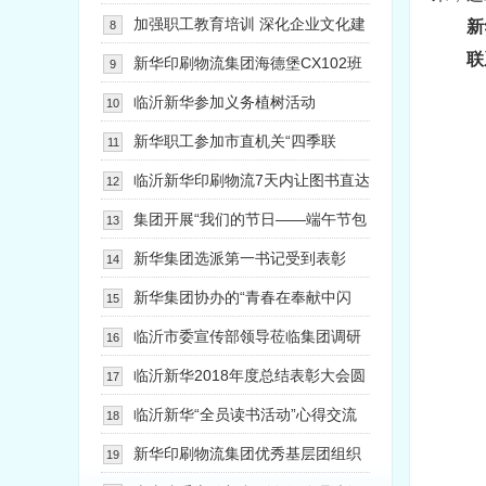
印刷物流集团先进集体（八）
加强职工教育培训 深化企业文化建
新
8
联
设
新华印刷物流集团海德堡CX102班
9
组 赢得“工人先锋号”荣誉称号
临沂新华参加义务植树活动
10
新华职工参加市直机关“四季联
11
赛”夏季游泳比赛获得优异成绩
临沂新华印刷物流7天内让图书直达
12
读者
集团开展“我们的节日——端午节包
13
粽子”比赛
新华集团选派第一书记受到表彰
14
新华集团协办的“青春在奉献中闪
15
光” 市直机关青年朗读者比赛圆满结束
临沂市委宣传部领导莅临集团调研
16
临沂新华2018年度总结表彰大会圆
17
满结束
临沂新华“全员读书活动”心得交流
18
会圆满结束
新华印刷物流集团优秀基层团组织
19