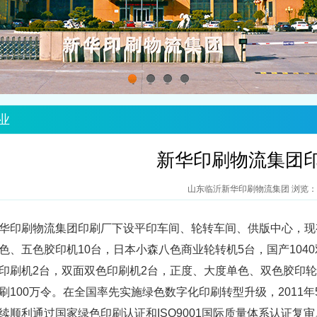
1
2
3
4
业
新华印刷物流集团
山东临沂新华印刷物流集团
浏览：
华印刷物流集团印刷厂下设平印车间、轮转车间、供版中心，现有
色、五色胶印机10台，日本小森八色商业轮转机5台，国产1040
印刷机2台，双面双色印刷机2台，正度、大度单色、双色胶印轮
刷100万令。在全国率先实施绿色数字化印刷转型升级，2011
续顺利通过国家绿色印刷认证和ISO9001国际质量体系认证复审