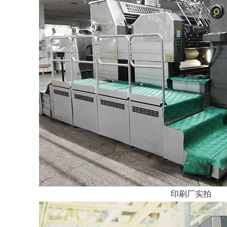
印刷厂实拍